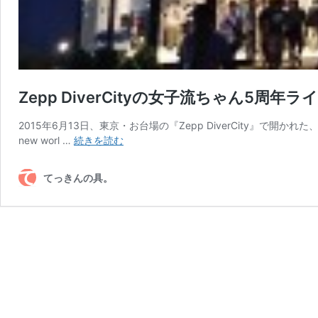
Zepp DiverCityの女子流ちゃん5周
2015年6月13日、東京・お台場の『Zepp DiverCity』で開かれた、東京女子流の
Zepp
new worl …
続きを読む
DiverCity
の
てっきんの具。
女
子
流
ち
ゃ
ん
5
周
年