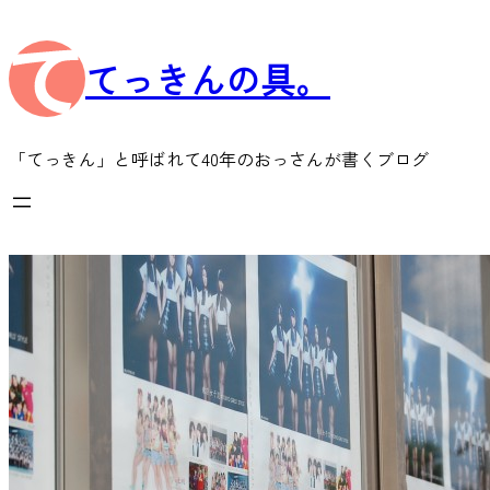
内
容
てっきんの具。
を
ス
キ
ッ
「てっきん」と呼ばれて40年のおっさんが書くブログ
プ