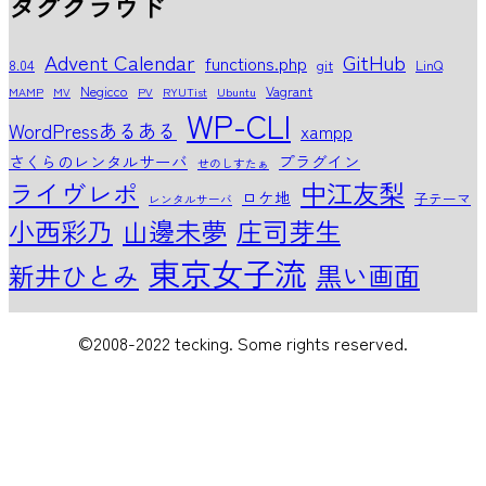
タグクラウド
Advent Calendar
GitHub
functions.php
8.04
git
LinQ
Negicco
Vagrant
MAMP
MV
PV
RYUTist
Ubuntu
WP-CLI
WordPressあるある
xampp
さくらのレンタルサーバ
プラグイン
せのしすたぁ
中江友梨
ライヴレポ
ロケ地
子テーマ
レンタルサーバ
小西彩乃
山邊未夢
庄司芽生
東京女子流
新井ひとみ
黒い画面
©2008-2022 tecking. Some rights reserved.