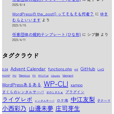
2025/8/4
WordPressの the_post() ってそもそも何者？
に
ゆき
むらといいます
より
2023/5/15
任意団体の規約テンプレート (ひな形)
に
シブ餅
より
2023/4/11
タグクラウド
Advent Calendar
GitHub
functions.php
8.04
git
LinQ
Negicco
Vagrant
MAMP
MV
PV
RYUTist
Ubuntu
WP-CLI
WordPressあるある
xampp
さくらのレンタルサーバ
プラグイン
せのしすたぁ
中江友梨
ライヴレポ
ロケ地
子テーマ
レンタルサーバ
小西彩乃
山邊未夢
庄司芽生