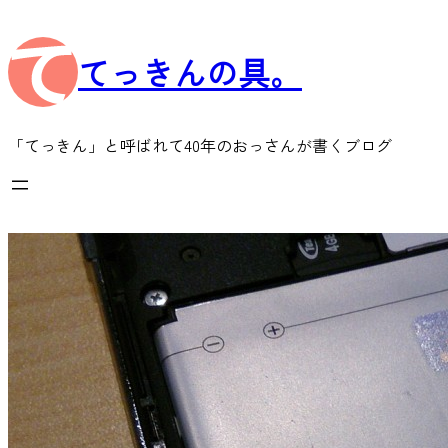
内
容
てっきんの具。
を
ス
キ
ッ
「てっきん」と呼ばれて40年のおっさんが書くブログ
プ