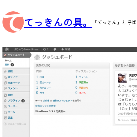
内
容
てっきんの具。
を
「てっきん」と呼ば
ス
キ
ッ
プ