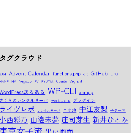
タグクラウド
Advent Calendar
GitHub
functions.php
8.04
git
LinQ
Negicco
Vagrant
MAMP
MV
PV
RYUTist
Ubuntu
WP-CLI
WordPressあるある
xampp
さくらのレンタルサーバ
プラグイン
せのしすたぁ
中江友梨
ライヴレポ
ロケ地
子テーマ
レンタルサーバ
小西彩乃
山邊未夢
庄司芽生
新井ひとみ
東京女子流
黒い画面