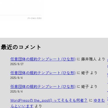
最近のコメント
任意団体の規約テンプレート (ひな形)
に
藤井雅人
より
2025/8/27
任意団体の規約テンプレート (ひな形)
に
姫子
より
2025/8/4
任意団体の規約テンプレート (ひな形)
に
姫子
より
2025/8/4
WordPressの the_post() ってそもそも何者？
に
ゆきむ
らといいます
より