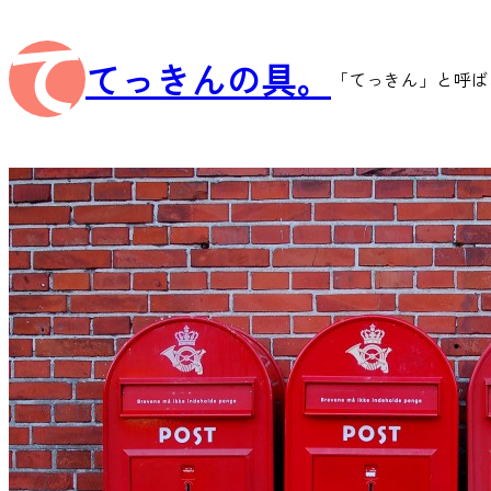
内
容
てっきんの具。
を
「てっきん」と呼ば
ス
キ
ッ
プ