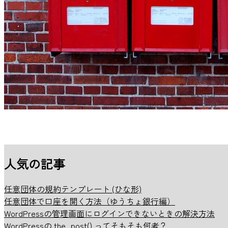
人気の記事
任意団体の規約テンプレート (ひな形)
任意団体で口座を開く方法（ゆうちょ銀行編）
WordPressの管理画面にログインできないときの解決方法
WordPressの the_post() ってそもそも何者？