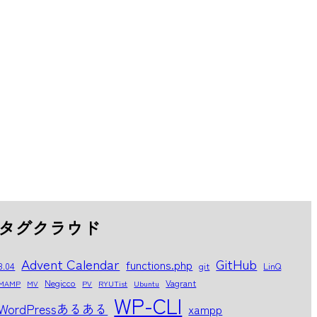
タグクラウド
Advent Calendar
GitHub
functions.php
8.04
git
LinQ
Negicco
Vagrant
MAMP
MV
PV
RYUTist
Ubuntu
WP-CLI
WordPressあるある
xampp