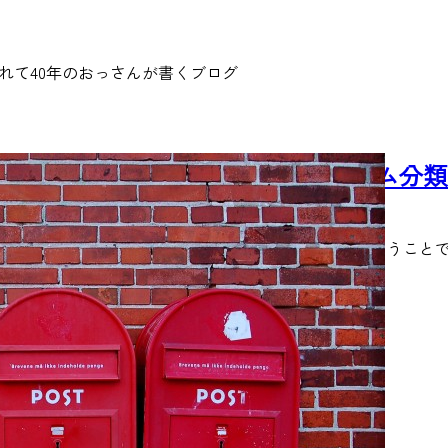
れて40年のおっさんが書くブログ
[WordPress] カスタム投稿・カスタム
2015/3/1
ググってみたら意外にも日本語での情報がない！ということ
黒…
READ MORE