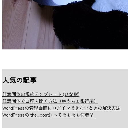
人気の記事
任意団体の規約テンプレート (ひな形)
任意団体で口座を開く方法（ゆうちょ銀行編）
WordPressの管理画面にログインできないときの解決方法
WordPressの the_post() ってそもそも何者？