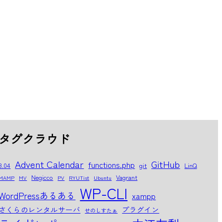
タグクラウド
Advent Calendar
GitHub
functions.php
8.04
git
LinQ
Negicco
Vagrant
MAMP
MV
PV
RYUTist
Ubuntu
WP-CLI
WordPressあるある
xampp
さくらのレンタルサーバ
プラグイン
せのしすたぁ