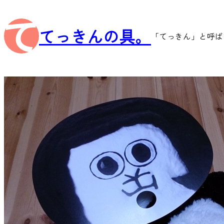
内
容
てっきんの具。
を
「てっきん」と呼ば
ス
キ
ッ
プ