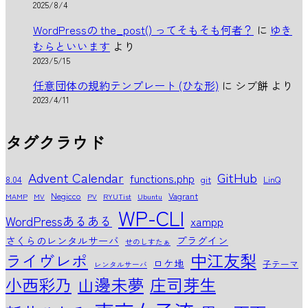
2025/8/4
WordPressの the_post() ってそもそも何者？
に
ゆき
むらといいます
より
2023/5/15
任意団体の規約テンプレート (ひな形)
に
シブ餅
より
2023/4/11
タグクラウド
Advent Calendar
GitHub
functions.php
8.04
git
LinQ
Negicco
Vagrant
MAMP
MV
PV
RYUTist
Ubuntu
WP-CLI
WordPressあるある
xampp
さくらのレンタルサーバ
プラグイン
せのしすたぁ
中江友梨
ライヴレポ
ロケ地
子テーマ
レンタルサーバ
小西彩乃
山邊未夢
庄司芽生