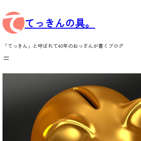
内
容
てっきんの具。
を
ス
キ
ッ
「てっきん」と呼ばれて40年のおっさんが書くブログ
プ