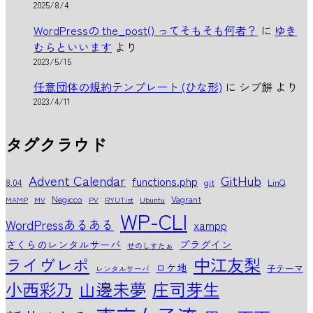
2025/8/4
WordPressの the_post() ってそもそも何者？
に
ゆき
むらといいます
より
2023/5/15
任意団体の規約テンプレート (ひな形)
に
シブ餅
より
2023/4/11
タグクラウド
Advent Calendar
GitHub
functions.php
8.04
git
LinQ
Negicco
Vagrant
MAMP
MV
PV
RYUTist
Ubuntu
WP-CLI
WordPressあるある
xampp
さくらのレンタルサーバ
プラグイン
せのしすたぁ
中江友梨
ライヴレポ
ロケ地
子テーマ
レンタルサーバ
小西彩乃
山邊未夢
庄司芽生