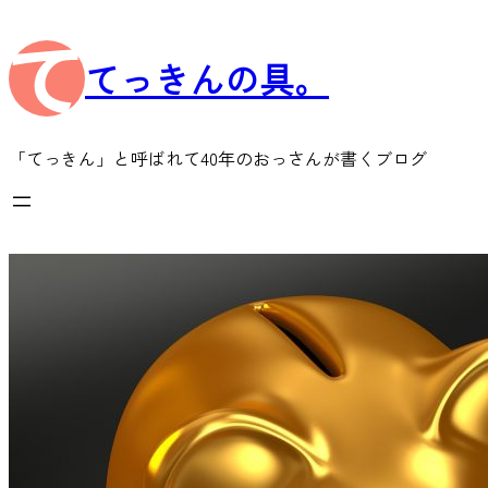
内
容
てっきんの具。
を
ス
キ
ッ
「てっきん」と呼ばれて40年のおっさんが書くブログ
プ