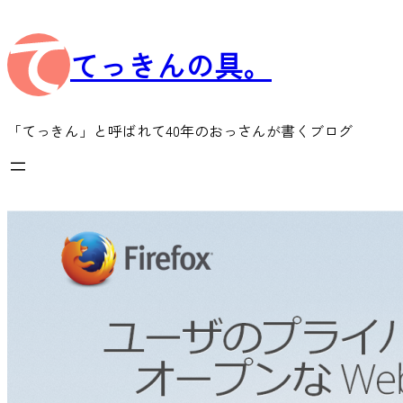
内
容
てっきんの具。
を
ス
キ
ッ
「てっきん」と呼ばれて40年のおっさんが書くブログ
プ