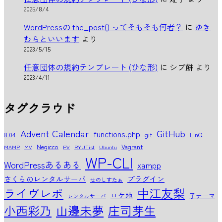
2025/8/4
WordPressの the_post() ってそもそも何者？
に
ゆき
むらといいます
より
2023/5/15
任意団体の規約テンプレート (ひな形)
に
シブ餅
より
2023/4/11
タグクラウド
Advent Calendar
GitHub
functions.php
8.04
git
LinQ
Negicco
Vagrant
MAMP
MV
PV
RYUTist
Ubuntu
WP-CLI
WordPressあるある
xampp
さくらのレンタルサーバ
プラグイン
せのしすたぁ
中江友梨
ライヴレポ
ロケ地
子テーマ
レンタルサーバ
小西彩乃
山邊未夢
庄司芽生