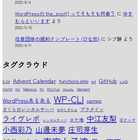
2025/8/4
WordPressの the_post() ってそもそも何者？
に
ゆき
むらといいます
より
2023/5/15
任意団体の規約テンプレート (ひな形)
に
シブ餅
より
2023/4/11
タグクラウド
Advent Calendar
GitHub
functions.php
8.04
git
LinQ
Negicco
Vagrant
MAMP
MV
PV
RYUTist
Ubuntu
WP-CLI
WordPressあるある
xampp
さくらのレンタルサーバ
プラグイン
せのしすたぁ
中江友梨
ライヴレポ
ロケ地
子テーマ
レンタルサーバ
小西彩乃
山邊未夢
庄司芽生