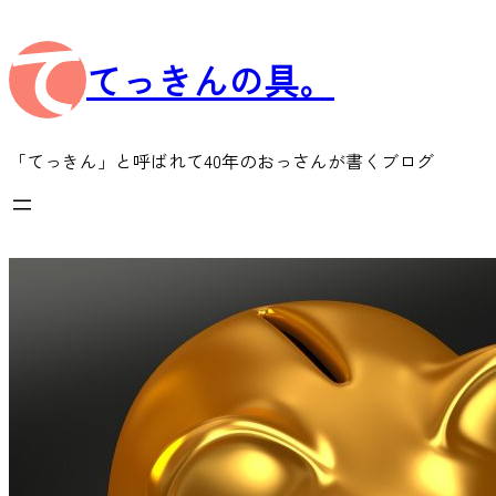
内
容
てっきんの具。
を
ス
キ
ッ
「てっきん」と呼ばれて40年のおっさんが書くブログ
プ