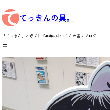
内
容
てっきんの具。
を
ス
キ
ッ
「てっきん」と呼ばれて40年のおっさんが書くブログ
プ