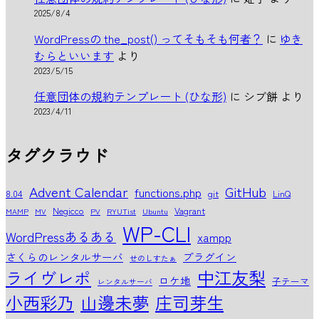
2025/8/4
WordPressの the_post() ってそもそも何者？
に
ゆき
むらといいます
より
2023/5/15
任意団体の規約テンプレート (ひな形)
に
シブ餅
より
2023/4/11
タグクラウド
Advent Calendar
GitHub
functions.php
8.04
git
LinQ
Negicco
Vagrant
MAMP
MV
PV
RYUTist
Ubuntu
WP-CLI
WordPressあるある
xampp
さくらのレンタルサーバ
プラグイン
せのしすたぁ
中江友梨
ライヴレポ
ロケ地
子テーマ
レンタルサーバ
小西彩乃
山邊未夢
庄司芽生