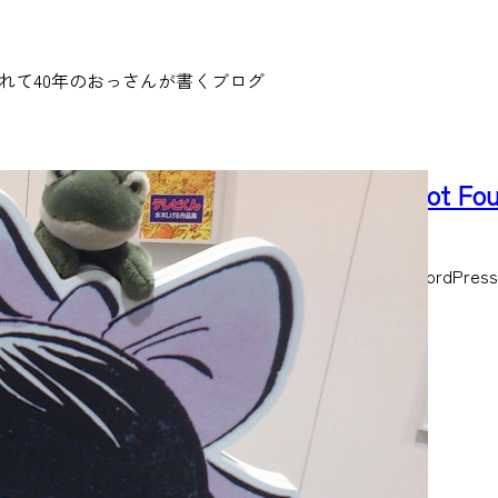
れて40年のおっさんが書くブログ
カスタム投稿のページ送りが 404 Not Fo
2010/10/19
［2013.9.12追記］ 初出からずいぶんたって、今ではWordPress
READ MORE