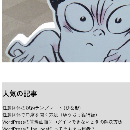
人気の記事
任意団体の規約テンプレート (ひな形)
任意団体で口座を開く方法（ゆうちょ銀行編）
WordPressの管理画面にログインできないときの解決方法
WordPressの the_post() ってそもそも何者？