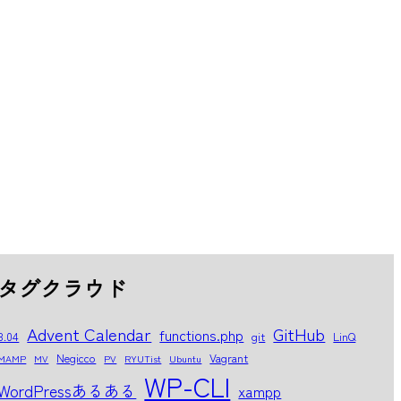
タグクラウド
Advent Calendar
GitHub
functions.php
8.04
git
LinQ
Negicco
Vagrant
MAMP
MV
PV
RYUTist
Ubuntu
WP-CLI
WordPressあるある
xampp