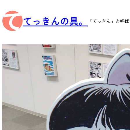
内
容
てっきんの具。
を
「てっきん」と呼ば
ス
キ
ッ
プ