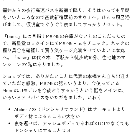
福井からの夜行高速バスを新宿で降り、そうはいっても早朝
もいいところなので西武新宿駅前のサウナへ。ひとっ風呂浴
びまして、仮眠室でぐうぐう寝ましてすっかりリセット。
『basic』には目指すM#245の在庫がないとのことだったの
で、新星堂ロックインにてM#245 Plusをチェック。ネックの
握り具合を確認して買う気ゲージ充満させていよいよ本丸
へ。『basic』は代々木上原駅から徒歩約10分、住宅地のマ
ンションの1階にありました。
ショップでは、ありがたいことに代表の本橋さん自ら出迎え
ていただき感激。M#245の話というより、今使っている
MoonのJJモデルを今後どうするか？という話をメインに、
いろいろアドバイスをいただきました。いわく
Atelier Zの〈ドンシャリサウンド〉はサーキットより
ボディ材によるところが大きい
裏を返せば、アッシュボディであればXTCTでなくても
ドンシャリにすることは可