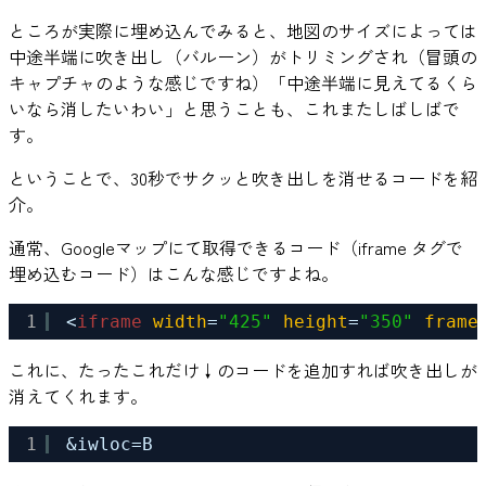
ところが実際に埋め込んでみると、地図のサイズによっては
中途半端に吹き出し（バルーン）がトリミングされ（冒頭の
キャプチャのような感じですね）「中途半端に見えてるくら
いなら消したいわい」と思うことも、これまたしばしばで
す。
ということで、30秒でサクッと吹き出しを消せるコードを紹
介。
通常、Googleマップにて取得できるコード（iframe タグで
埋め込むコード）はこんな感じですよね。
1
<
iframe
width
=
"425"
height
=
"350"
frame
これに、たったこれだけ↓のコードを追加すれば吹き出しが
消えてくれます。
1
&iwloc=B