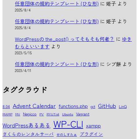
任意団体の規約テンプレート (ひな形)
に
姫子
より
2025/8/4
任意団体の規約テンプレート (ひな形)
に
姫子
より
2025/8/4
WordPressの the_post() ってそもそも何者？
に
ゆき
むらといいます
より
2023/5/15
任意団体の規約テンプレート (ひな形)
に
シブ餅
より
2023/4/11
タグクラウド
Advent Calendar
GitHub
functions.php
8.04
git
LinQ
Negicco
Vagrant
MAMP
MV
PV
RYUTist
Ubuntu
WP-CLI
WordPressあるある
xampp
さくらのレンタルサーバ
プラグイン
せのしすたぁ