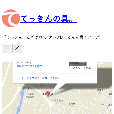
内
容
てっきんの具。
を
ス
キ
ッ
「てっきん」と呼ばれて40年のおっさんが書くブログ
プ