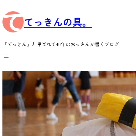
内
容
てっきんの具。
を
ス
キ
ッ
「てっきん」と呼ばれて40年のおっさんが書くブログ
プ