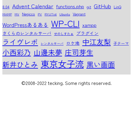
Advent Calendar
GitHub
functions.php
8.04
git
LinQ
Negicco
Vagrant
MAMP
MV
PV
RYUTist
Ubuntu
WP-CLI
WordPressあるある
xampp
さくらのレンタルサーバ
プラグイン
せのしすたぁ
中江友梨
ライヴレポ
ロケ地
子テーマ
レンタルサーバ
小西彩乃
山邊未夢
庄司芽生
東京女子流
新井ひとみ
黒い画面
©2008-2022 tecking. Some rights reserved.