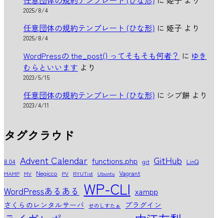
任意団体の規約テンプレート (ひな形)
に
姫子
より
2025/8/4
任意団体の規約テンプレート (ひな形)
に
姫子
より
2025/8/4
WordPressの the_post() ってそもそも何者？
に
ゆき
むらといいます
より
2023/5/15
任意団体の規約テンプレート (ひな形)
に
シブ餅
より
2023/4/11
タグクラウド
Advent Calendar
GitHub
functions.php
8.04
git
LinQ
Negicco
Vagrant
MAMP
MV
PV
RYUTist
Ubuntu
WP-CLI
WordPressあるある
xampp
さくらのレンタルサーバ
プラグイン
せのしすたぁ