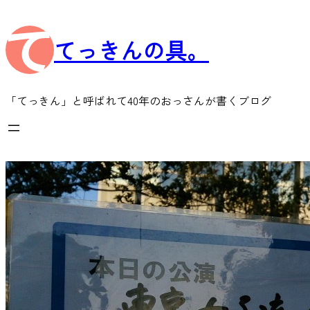
内
容
てっきんの具。
を
ス
キ
ッ
「てっきん」と呼ばれて40年のおっさんが書くブログ
プ