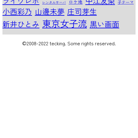
中江友梨
ライヴレポ
ロケ地
子テーマ
レンタルサーバ
小西彩乃
山邊未夢
庄司芽生
東京女子流
新井ひとみ
黒い画面
©2008-2022 tecking. Some rights reserved.