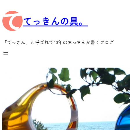
内
容
てっきんの具。
を
ス
キ
ッ
「てっきん」と呼ばれて40年のおっさんが書くブログ
プ