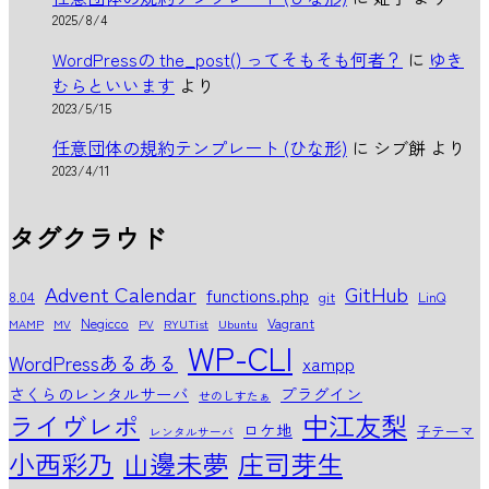
2025/8/4
WordPressの the_post() ってそもそも何者？
に
ゆき
むらといいます
より
2023/5/15
任意団体の規約テンプレート (ひな形)
に
シブ餅
より
2023/4/11
タグクラウド
Advent Calendar
GitHub
functions.php
8.04
git
LinQ
Negicco
Vagrant
MAMP
MV
PV
RYUTist
Ubuntu
WP-CLI
WordPressあるある
xampp
さくらのレンタルサーバ
プラグイン
せのしすたぁ
中江友梨
ライヴレポ
ロケ地
子テーマ
レンタルサーバ
小西彩乃
山邊未夢
庄司芽生