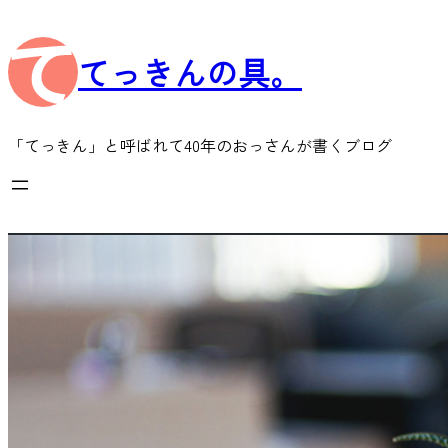
内
容
てっきんの具。
を
ス
キ
ッ
「てっきん」と呼ばれて40年のおっさんが書くブログ
プ