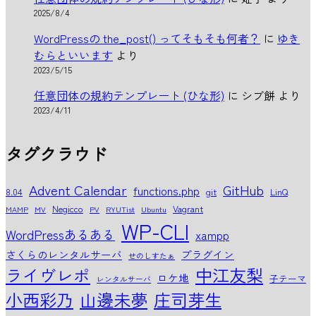
2025/8/4
WordPressの the_post() ってそもそも何者？
に
ゆき
むらといいます
より
2023/5/15
任意団体の規約テンプレート (ひな形)
に
シブ餅
より
2023/4/11
タグクラウド
Advent Calendar
GitHub
functions.php
8.04
git
LinQ
Negicco
Vagrant
MAMP
MV
PV
RYUTist
Ubuntu
WP-CLI
WordPressあるある
xampp
さくらのレンタルサーバ
プラグイン
せのしすたぁ
中江友梨
ライヴレポ
ロケ地
子テーマ
レンタルサーバ
小西彩乃
山邊未夢
庄司芽生