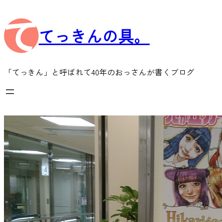
内
容
てっきんの具。
を
ス
キ
ッ
「てっきん」と呼ばれて40年のおっさんが書くブログ
プ