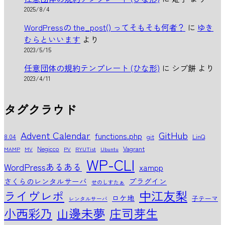
2025/8/4
WordPressの the_post() ってそもそも何者？
に
ゆき
むらといいます
より
2023/5/15
任意団体の規約テンプレート (ひな形)
に
シブ餅
より
2023/4/11
タグクラウド
Advent Calendar
GitHub
functions.php
8.04
git
LinQ
Negicco
Vagrant
MAMP
MV
PV
RYUTist
Ubuntu
WP-CLI
WordPressあるある
xampp
さくらのレンタルサーバ
プラグイン
せのしすたぁ
中江友梨
ライヴレポ
ロケ地
子テーマ
レンタルサーバ
小西彩乃
山邊未夢
庄司芽生