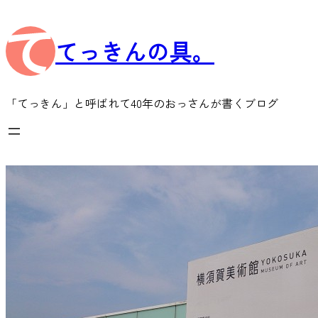
内
容
てっきんの具。
を
ス
キ
ッ
「てっきん」と呼ばれて40年のおっさんが書くブログ
プ