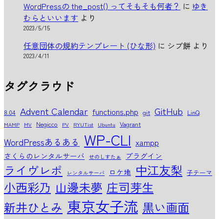
WordPressの the_post() ってそもそも何者？
に
ゆき
むらといいます
より
2023/5/15
任意団体の規約テンプレート (ひな形)
に
シブ餅
より
2023/4/11
タグクラウド
Advent Calendar
GitHub
functions.php
8.04
git
LinQ
Negicco
Vagrant
MAMP
MV
PV
RYUTist
Ubuntu
WP-CLI
WordPressあるある
xampp
さくらのレンタルサーバ
プラグイン
せのしすたぁ
中江友梨
ライヴレポ
ロケ地
子テーマ
レンタルサーバ
小西彩乃
山邊未夢
庄司芽生
東京女子流
新井ひとみ
黒い画面