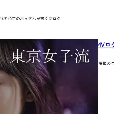
れて40年のおっさんが書くブログ
東京女子流『Say long goodbye』の
2014/12/5
当ブログにてしばしば登場している、東京女子流関連映像のロケ地
READ MORE