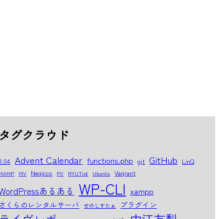
タグクラウド
Advent Calendar
GitHub
functions.php
8.04
git
LinQ
Negicco
Vagrant
MAMP
MV
PV
RYUTist
Ubuntu
WP-CLI
WordPressあるある
xampp
さくらのレンタルサーバ
プラグイン
せのしすたぁ
中江友梨
ライヴレポ