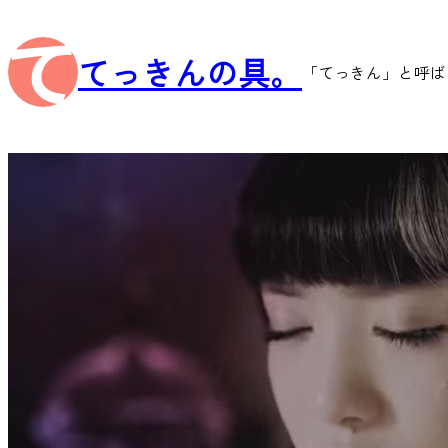
内
容
てっきんの具。
を
「てっきん」と呼ば
ス
キ
ッ
プ