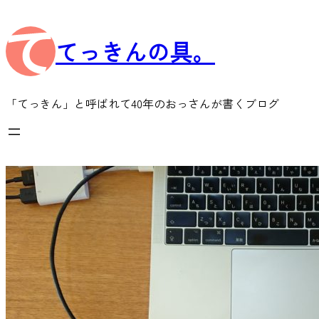
内
容
てっきんの具。
を
ス
キ
ッ
「てっきん」と呼ばれて40年のおっさんが書くブログ
プ