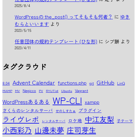
2025/8/4
WordPressの the_post() ってそもそも何者？
に
ゆき
むらといいます
より
2023/5/15
任意団体の規約テンプレート (ひな形)
に
シブ餅
より
2023/4/11
タグクラウド
Advent Calendar
GitHub
functions.php
8.04
git
LinQ
Negicco
Vagrant
MAMP
MV
PV
RYUTist
Ubuntu
WP-CLI
WordPressあるある
xampp
さくらのレンタルサーバ
プラグイン
せのしすたぁ
中江友梨
ライヴレポ
ロケ地
子テーマ
レンタルサーバ
小西彩乃
山邊未夢
庄司芽生