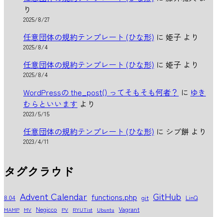
り
2025/8/27
任意団体の規約テンプレート (ひな形)
に
姫子
より
2025/8/4
任意団体の規約テンプレート (ひな形)
に
姫子
より
2025/8/4
WordPressの the_post() ってそもそも何者？
に
ゆき
むらといいます
より
2023/5/15
任意団体の規約テンプレート (ひな形)
に
シブ餅
より
2023/4/11
タグクラウド
Advent Calendar
GitHub
functions.php
8.04
git
LinQ
Negicco
Vagrant
MAMP
MV
PV
RYUTist
Ubuntu