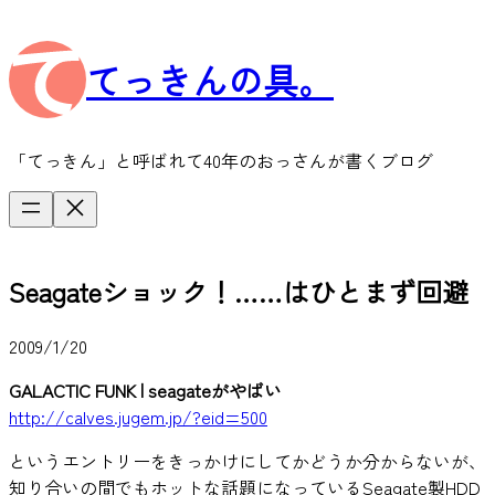
内
容
てっきんの具。
を
ス
キ
ッ
「てっきん」と呼ばれて40年のおっさんが書くブログ
プ
Seagateショック！……はひとまず回避
2009/1/20
GALACTIC FUNK | seagateがやばい
http://calves.jugem.jp/?eid=500
というエントリーをきっかけにしてかどうか分からないが、
知り合いの間でもホットな話題になっているSeagate製HDD