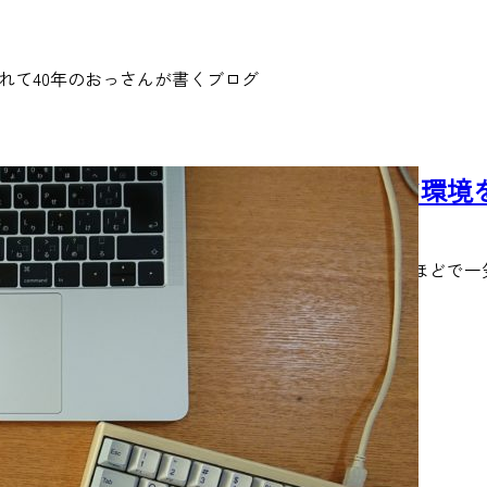
れて40年のおっさんが書くブログ
HHKB Pro 2台で左右分離キーボード環
2019/11/27
久しぶりにコーディング作業に集中したところ、2日ほどで一気に
READ MORE