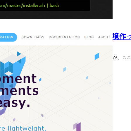
WindowsでVagrant＋WordPressの
2013/10/27
お付き合いのあるWordPressコミュニティのみなさんが、ここ最近「( 
READ MORE