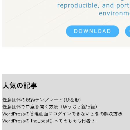
人気の記事
任意団体の規約テンプレート (ひな形)
任意団体で口座を開く方法（ゆうちょ銀行編）
WordPressの管理画面にログインできないときの解決方法
WordPressの the_post() ってそもそも何者？