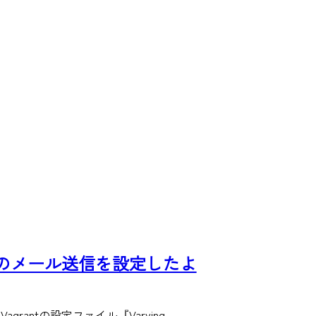
から外部へのメール送信を設定したよ
rantの設定ファイル『Varying …