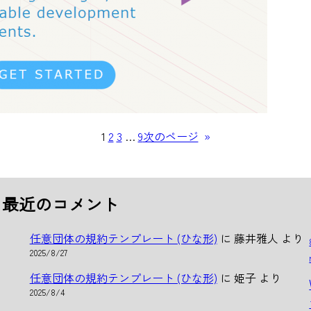
1
2
3
…
9
次のページ
»
最近のコメント
任意団体の規約テンプレート (ひな形)
に
藤井雅人
より
2025/8/27
任意団体の規約テンプレート (ひな形)
に
姫子
より
2025/8/4