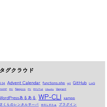
タグクラウド
Advent Calendar
GitHub
functions.php
8.04
git
LinQ
Negicco
Vagrant
MAMP
MV
PV
RYUTist
Ubuntu
WP-CLI
WordPressあるある
xampp
さくらのレンタルサーバ
プラグイン
せのしすたぁ