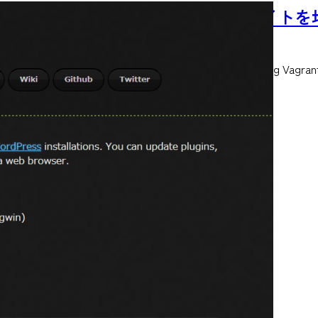
『Varying Vagrant Vagrants』
2013/10/27
WordPressに特化したVagrantの設定ファイル『Varying Vagrant
READ MORE