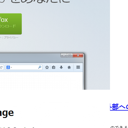
『Varying Vagrant Vagrants』
2013/10/27
WordPressに特化した仮想マシンをサクっと作ることのできるVag