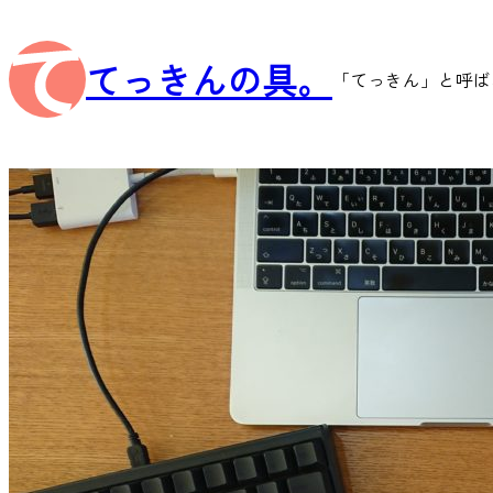
内
容
てっきんの具。
を
「てっきん」と呼ば
ス
キ
ッ
プ