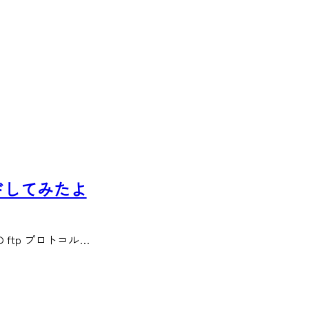
ードしてみたよ
への ftp プロトコル…