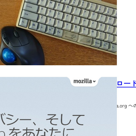
【ネタ】IEを使わずFirefoxをダウンロ
2014/5/1
［2016.12.22追記］ 初出時に説明した方法は ftp.mozilla.org 
READ MORE