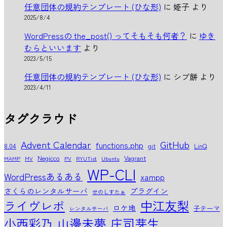
任意団体の規約テンプレート (ひな形)
に
姫子
より
2025/8/4
WordPressの the_post() ってそもそも何者？
に
ゆき
むらといいます
より
2023/5/15
任意団体の規約テンプレート (ひな形)
に
シブ餅
より
2023/4/11
タグクラウド
Advent Calendar
GitHub
functions.php
8.04
git
LinQ
Negicco
Vagrant
MAMP
MV
PV
RYUTist
Ubuntu
WP-CLI
WordPressあるある
xampp
さくらのレンタルサーバ
プラグイン
せのしすたぁ
中江友梨
ライヴレポ
ロケ地
子テーマ
レンタルサーバ
小西彩乃
山邊未夢
庄司芽生