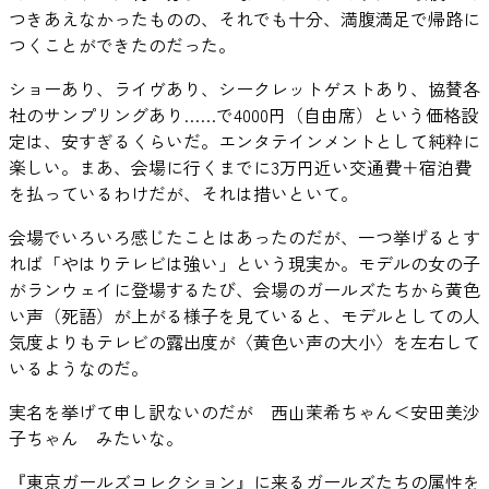
つきあえなかったものの、それでも十分、満腹満足で帰路に
つくことができたのだった。
ショーあり、ライヴあり、シークレットゲストあり、協賛各
社のサンプリングあり……で4000円（自由席）という価格設
定は、安すぎるくらいだ。エンタテインメントとして純粋に
楽しい。まあ、会場に行くまでに3万円近い交通費＋宿泊費
を払っているわけだが、それは措いといて。
会場でいろいろ感じたことはあったのだが、一つ挙げるとす
れば「やはりテレビは強い」という現実か。モデルの女の子
がランウェイに登場するたび、会場のガールズたちから黄色
い声（死語）が上がる様子を見ていると、モデルとしての人
気度よりもテレビの露出度が〈黄色い声の大小〉を左右して
いるようなのだ。
実名を挙げて申し訳ないのだが 西山茉希ちゃん＜安田美沙
子ちゃん みたいな。
『東京ガールズコレクション』に来るガールズたちの属性を