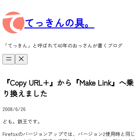
内
容
てっきんの具。
を
ス
キ
ッ
「てっきん」と呼ばれて40年のおっさんが書くブログ
プ
『Copy URL+』から『Make Link』へ乗
り換えました
2008/6/26
ども。鉄王です。
Firefoxのバージョンアップでは、バージョン2使用時と同じ