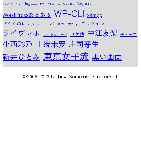
Negicco
Vagrant
MAMP
MV
PV
RYUTist
Ubuntu
WP-CLI
WordPressあるある
xampp
さくらのレンタルサーバ
プラグイン
せのしすたぁ
中江友梨
ライヴレポ
ロケ地
子テーマ
レンタルサーバ
小西彩乃
山邊未夢
庄司芽生
東京女子流
新井ひとみ
黒い画面
©2008-2022 tecking. Some rights reserved.