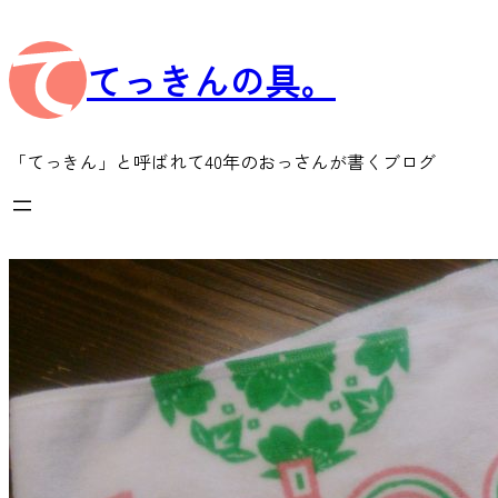
内
容
てっきんの具。
を
ス
キ
ッ
「てっきん」と呼ばれて40年のおっさんが書くブログ
プ