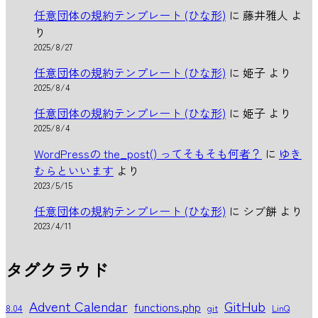
任意団体の規約テンプレート (ひな形)
に
藤井雅人
よ
り
2025/8/27
任意団体の規約テンプレート (ひな形)
に
姫子
より
2025/8/4
任意団体の規約テンプレート (ひな形)
に
姫子
より
2025/8/4
WordPressの the_post() ってそもそも何者？
に
ゆき
むらといいます
より
2023/5/15
任意団体の規約テンプレート (ひな形)
に
シブ餅
より
2023/4/11
タグクラウド
Advent Calendar
GitHub
functions.php
8.04
git
LinQ