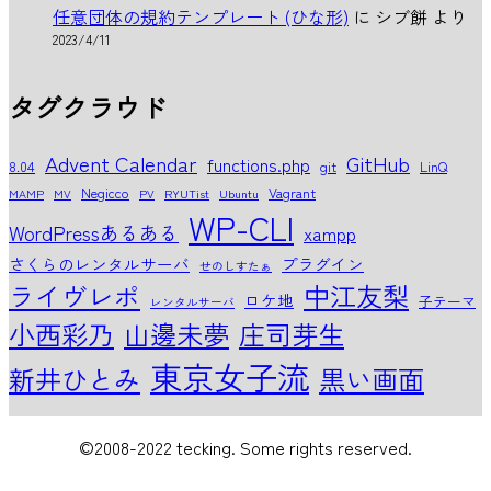
任意団体の規約テンプレート (ひな形)
に
シブ餅
より
2023/4/11
タグクラウド
Advent Calendar
GitHub
functions.php
8.04
git
LinQ
Negicco
Vagrant
MAMP
MV
PV
RYUTist
Ubuntu
WP-CLI
WordPressあるある
xampp
さくらのレンタルサーバ
プラグイン
せのしすたぁ
中江友梨
ライヴレポ
ロケ地
子テーマ
レンタルサーバ
小西彩乃
山邊未夢
庄司芽生
東京女子流
新井ひとみ
黒い画面
©2008-2022 tecking. Some rights reserved.