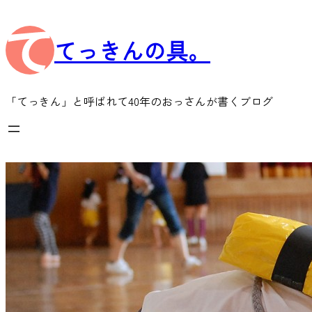
内
容
てっきんの具。
を
ス
キ
ッ
「てっきん」と呼ばれて40年のおっさんが書くブログ
プ