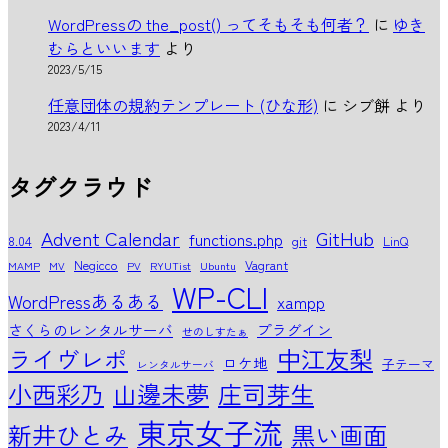
WordPressの the_post() ってそもそも何者？
に
ゆき
むらといいます
より
2023/5/15
任意団体の規約テンプレート (ひな形)
に
シブ餅
より
2023/4/11
タグクラウド
Advent Calendar
GitHub
functions.php
8.04
git
LinQ
Negicco
Vagrant
MAMP
MV
PV
RYUTist
Ubuntu
WP-CLI
WordPressあるある
xampp
さくらのレンタルサーバ
プラグイン
せのしすたぁ
中江友梨
ライヴレポ
ロケ地
子テーマ
レンタルサーバ
小西彩乃
山邊未夢
庄司芽生
東京女子流
新井ひとみ
黒い画面