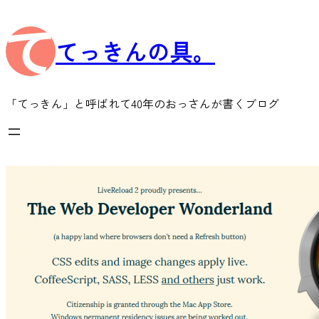
内
容
てっきんの具。
を
ス
キ
ッ
「てっきん」と呼ばれて40年のおっさんが書くブログ
プ