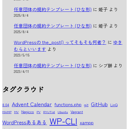
任意団体の規約テンプレート (ひな形)
に
姫子
より
2025/8/4
任意団体の規約テンプレート (ひな形)
に
姫子
より
2025/8/4
WordPressの the_post() ってそもそも何者？
に
ゆき
むらといいます
より
2023/5/15
任意団体の規約テンプレート (ひな形)
に
シブ餅
より
2023/4/11
タグクラウド
Advent Calendar
GitHub
functions.php
8.04
git
LinQ
Negicco
Vagrant
MAMP
MV
PV
RYUTist
Ubuntu
WP-CLI
WordPressあるある
xampp