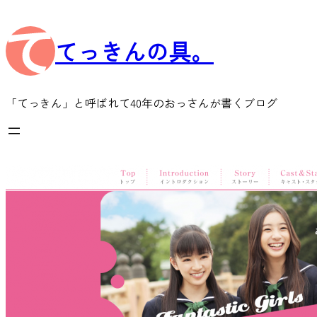
内
容
てっきんの具。
を
ス
キ
ッ
「てっきん」と呼ばれて40年のおっさんが書くブログ
プ