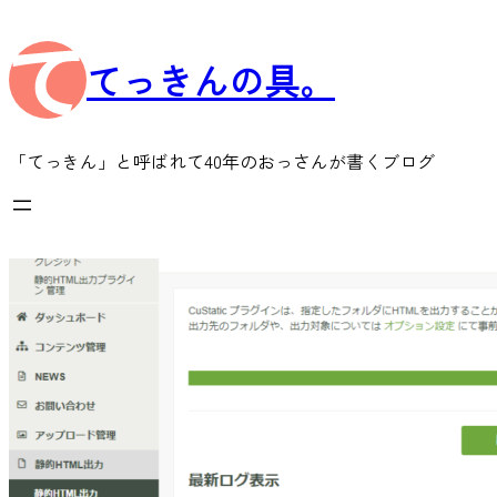
内
容
てっきんの具。
を
ス
キ
ッ
「てっきん」と呼ばれて40年のおっさんが書くブログ
プ