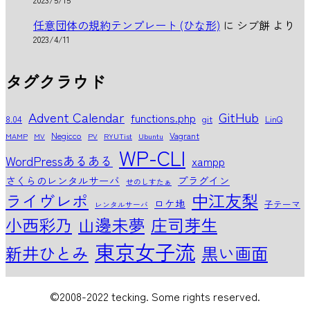
任意団体の規約テンプレート (ひな形)
に
シブ餅
より
2023/4/11
タグクラウド
Advent Calendar
GitHub
functions.php
8.04
git
LinQ
Negicco
Vagrant
MAMP
MV
PV
RYUTist
Ubuntu
WP-CLI
WordPressあるある
xampp
さくらのレンタルサーバ
プラグイン
せのしすたぁ
中江友梨
ライヴレポ
ロケ地
子テーマ
レンタルサーバ
小西彩乃
山邊未夢
庄司芽生
東京女子流
新井ひとみ
黒い画面
©2008-2022 tecking. Some rights reserved.