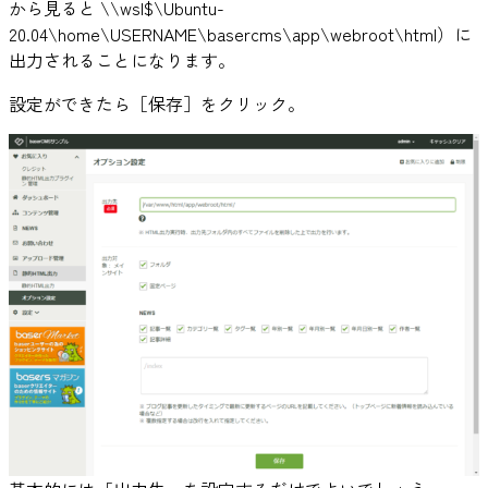
から見ると \\wsl$\Ubuntu-
20.04\home\USERNAME\basercms\app\webroot\html）に
出力されることになります。
設定ができたら［保存］をクリック。