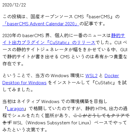
2020/12/22
この投稿は、国産オープンソース CMS『baserCMS』の
「baserCMS Advent Calendar 2020」
の記事です。
2020年の baserCMS 界、個人的に一番のニュースは
静的サ
イト出力プラグイン『CuStatic』のリリース
でした。CUI ベ
ースの静的サイトジェネレータが幅をきかせている中、GUI
で静的サイトが書き出せる CMS というのは希有かつ貴重な
存在です。
ということで、当方の Windows 環境に
WSL2
と
Docker
Desktop for Windows
をインストールして『CuStatic』を試
してみました。
当初はネイティブ Windows での環境構築を目指し
『
Laragon
』で格闘していたのですが、静的 HTML 出力の過
程でシェルをたたく箇所があり、
ここがどうしてもクリアで
きず
WSL（Windows Subsystem for Linux）ベースでやって
みたという次第です。