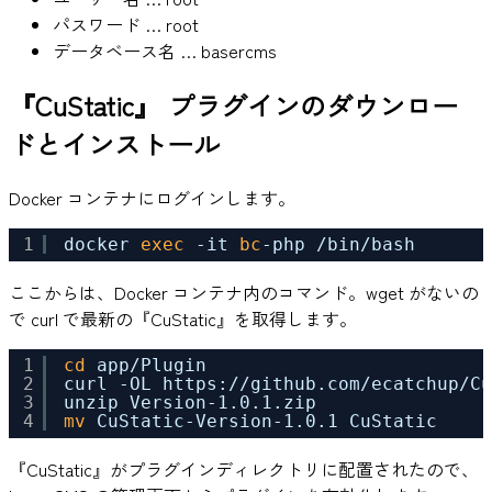
パスワード … root
データベース名 … basercms
『CuStatic』 プラグインのダウンロー
ドとインストール
Docker コンテナにログインします。
1
docker 
exec
-it 
bc
-php 
/bin/bash
ここからは、Docker コンテナ内のコマンド。wget がないの
で curl で最新の『CuStatic』を取得します。
1
cd
app
/Plugin
2
curl -OL https:
//github
.com
/ecatchup/Cu
3
unzip Version-1.0.1.zip
4
mv
CuStatic-Version-1.0.1 CuStatic
『CuStatic』がプラグインディレクトリに配置されたので、