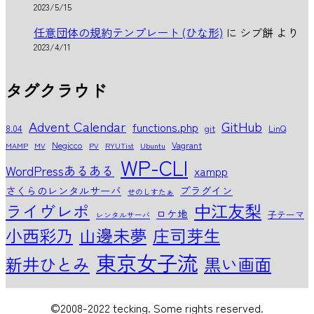
2023/5/15
任意団体の規約テンプレート (ひな形)
に
シブ餅
より
2023/4/11
タグクラウド
Advent Calendar
GitHub
functions.php
8.04
git
LinQ
Negicco
Vagrant
MAMP
MV
PV
RYUTist
Ubuntu
WP-CLI
WordPressあるある
xampp
さくらのレンタルサーバ
プラグイン
せのしすたぁ
中江友梨
ライヴレポ
ロケ地
子テーマ
レンタルサーバ
小西彩乃
山邊未夢
庄司芽生
東京女子流
新井ひとみ
黒い画面
©2008-2022 tecking. Some rights reserved.