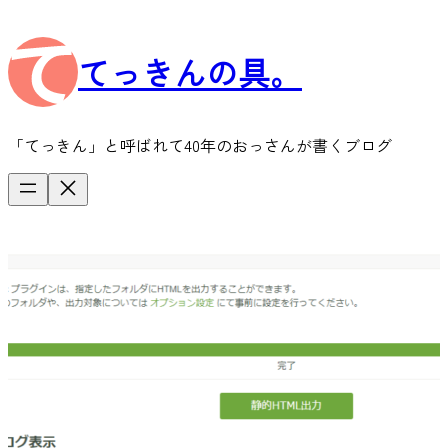
内
容
てっきんの具。
を
ス
キ
ッ
「てっきん」と呼ばれて40年のおっさんが書くブログ
プ