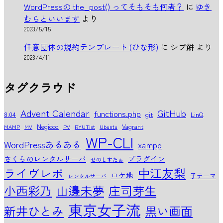
WordPressの the_post() ってそもそも何者？
に
ゆき
むらといいます
より
2023/5/15
任意団体の規約テンプレート (ひな形)
に
シブ餅
より
2023/4/11
タグクラウド
Advent Calendar
GitHub
functions.php
8.04
git
LinQ
Negicco
Vagrant
MAMP
MV
PV
RYUTist
Ubuntu
WP-CLI
WordPressあるある
xampp
さくらのレンタルサーバ
プラグイン
せのしすたぁ
中江友梨
ライヴレポ
ロケ地
子テーマ
レンタルサーバ
小西彩乃
山邊未夢
庄司芽生
東京女子流
新井ひとみ
黒い画面