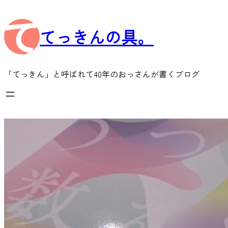
内
容
てっきんの具。
を
ス
キ
ッ
「てっきん」と呼ばれて40年のおっさんが書くブログ
プ